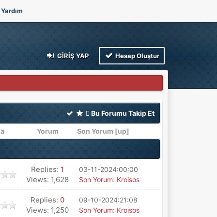
Yardım
GIRIŞ YAP
Hesap Oluştur
Bu Forumu Takip Et
la
Yorum
Son Yorum
[
up
]
Replies:
1
03-11-2024:00:00
Views: 1,628
Son Yorum
:
Kroisos
Replies:
0
09-10-2024:21:08
Views: 1,250
Son Yorum
:
Kroisos