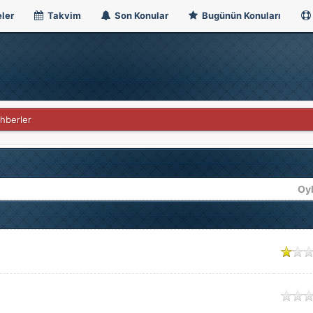
ler
Takvim
Son Konular
Bugünün Konuları
hberler
Oy
y