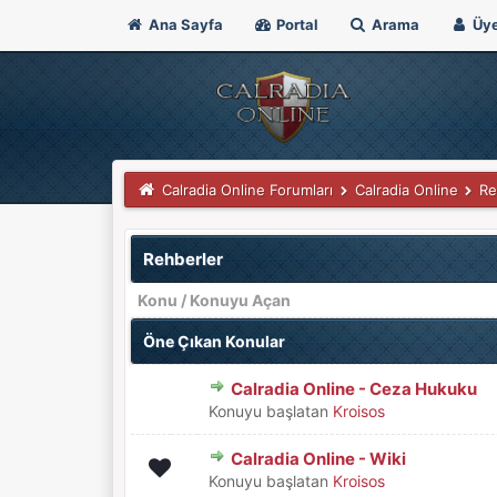
Ana Sayfa
Portal
Arama
Üye
Calradia Online Forumları
Calradia Online
Re
Rehberler
Konu
/
Konuyu Açan
Öne Çıkan Konular
Calradia Online - Ceza Hukuku
Derecelendirme: 1/5 - 1 o
1
2
3
4
5
Konuyu başlatan
Kroisos
Calradia Online - Wiki
Derecelendirme: 0/5 - 0 oy
1
2
3
4
5
Konuyu başlatan
Kroisos