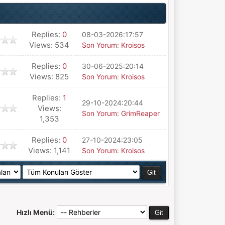
Replies:
0
08-03-2026:17:57
Views: 534
Son Yorum
:
Kroisos
Replies:
0
30-06-2025:20:14
Views: 825
Son Yorum
:
Kroisos
Replies:
1
29-10-2024:20:44
Views:
Son Yorum
:
GrimReaper
1,353
Replies:
0
27-10-2024:23:05
Views: 1,141
Son Yorum
:
Kroisos
Hızlı Menü: