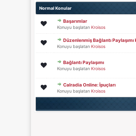
Normal Konular
Başarımlar
Derecelendirme: 0/5 - 0 oy
1
2
3
4
5
Konuyu başlatan
Kroisos
Düzenlenmiş Bağlantı Paylaşımı K
Derecelendirme: 0/5 - 0 oy
1
2
3
4
5
Konuyu başlatan
Kroisos
Bağlantı Paylaşımı
Derecelendirme: 0/5 - 0 oy
1
2
3
4
5
Konuyu başlatan
Kroisos
Calradia Online: İpuçları
Derecelendirme: 0/5 - 0 oy
1
2
3
4
5
Konuyu başlatan
Kroisos