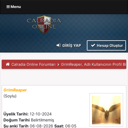
Menu
GIRIŞ YAP
Hesap Oluştur
Calradia Online Forumları
GrimReaper, Adlı Kullanıcının Profil Bilg
GrimReaper
(Soylu)
Üyelik Tarihi:
12-10-2024
Doğum Tarihi
Belirtilmemiş
Şu anki Tarih
06-08-2026
Saat:
06:05