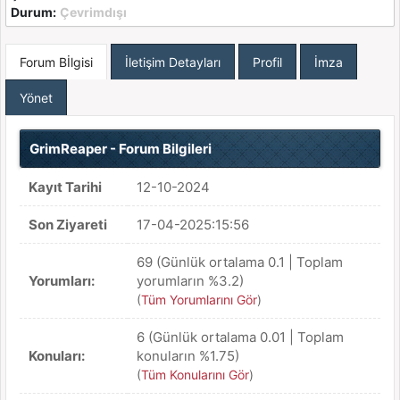
Durum:
Çevrimdışı
Forum Bİlgisi
İletişim Detayları
Profil
İmza
Yönet
GrimReaper - Forum Bilgileri
Kayıt Tarihi
12-10-2024
Son Ziyareti
17-04-2025:15:56
69 (Günlük ortalama 0.1 | Toplam
Yorumları:
yorumların %3.2)
(
Tüm Yorumlarını Gör
)
6 (Günlük ortalama 0.01 | Toplam
Konuları:
konuların %1.75)
(
Tüm Konularını Gör
)