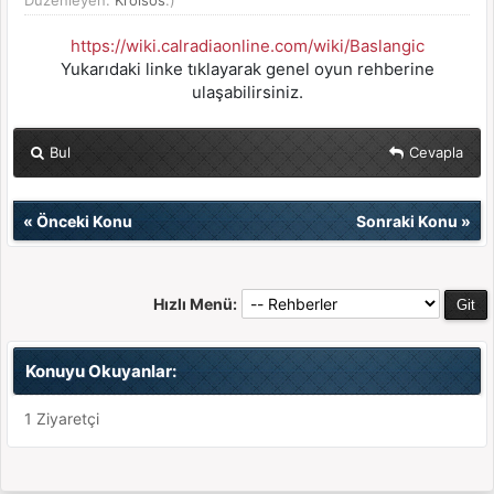
Düzenleyen:
Kroisos
.)
https://wiki.calradiaonline.com/wiki/Baslangic
Yukarıdaki linke tıklayarak genel oyun rehberine
ulaşabilirsiniz.
Bul
Cevapla
«
Önceki Konu
Sonraki Konu
»
Hızlı Menü:
Konuyu Okuyanlar:
1 Ziyaretçi