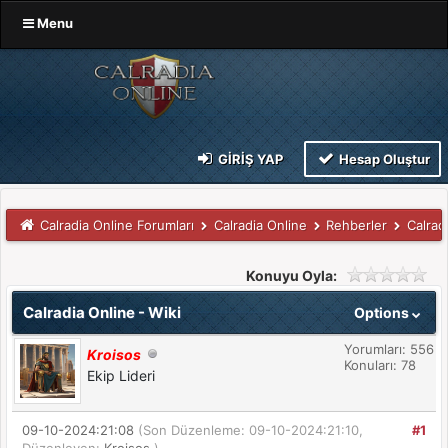
Menu
GIRIŞ YAP
Hesap Oluştur
Calradia Online Forumları
Calradia Online
Rehberler
Calrad
Konuyu Oyla:
Calradia Online - Wiki
Options
Yorumları: 556
Kroisos
Konuları: 78
Ekip Lideri
09-10-2024:21:08
(Son Düzenleme: 09-10-2024:21:10,
#1