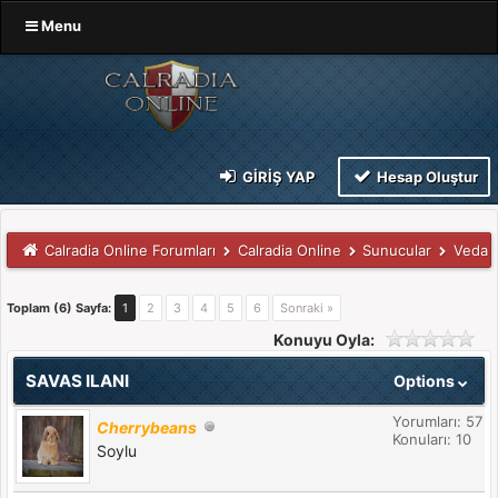
Menu
GIRIŞ YAP
Hesap Oluştur
Calradia Online Forumları
Calradia Online
Sunucular
Veda
Toplam (6) Sayfa:
1
2
3
4
5
6
Sonraki »
Konuyu Oyla:
SAVAS ILANI
Options
Yorumları: 57
Cherrybeans
Konuları: 10
Soylu