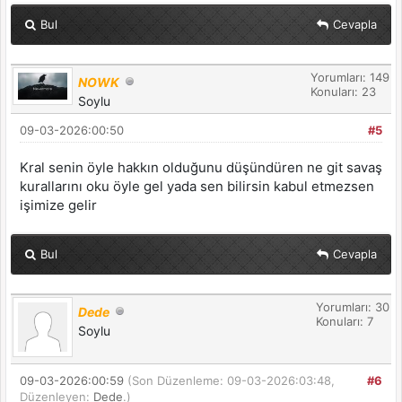
Bul
Cevapla
Yorumları: 149
NOWK
Konuları: 23
Soylu
09-03-2026:00:50
#5
Kral senin öyle hakkın olduğunu düşündüren ne git savaş
kurallarını oku öyle gel yada sen bilirsin kabul etmezsen
işimize gelir
Bul
Cevapla
Yorumları: 30
Dede
Konuları: 7
Soylu
09-03-2026:00:59
(Son Düzenleme: 09-03-2026:03:48,
#6
Düzenleyen:
Dede
.)