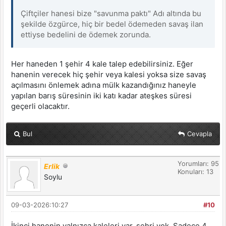
Çiftçiler hanesi bize "savunma paktı" Adı altında bu
şekilde özgürce, hiç bir bedel ödemeden savaş ilan
ettiyse bedelini de ödemek zorunda.
Her haneden 1 şehir 4 kale talep edebilirsiniz. Eğer
hanenin verecek hiç şehir veya kalesi yoksa size savaş
açılmasını önlemek adına mülk kazandığınız haneyle
yapılan barış süresinin iki katı kadar ateşkes süresi
geçerli olacaktır.
Bul
Cevapla
Yorumları: 95
Erlik
Konuları: 13
Soylu
09-03-2026:10:27
#10
İkinci hanenin yalnızca kaleleri var, şehri yok. Sadece 4