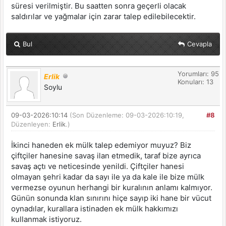
süresi verilmiştir. Bu saatten sonra geçerli olacak
saldırılar ve yağmalar için zarar talep edilebilecektir.
Bul
Cevapla
Yorumları: 95
Erlik
Konuları: 13
Soylu
09-03-2026:10:14
(Son Düzenleme: 09-03-2026:10:19,
#8
Düzenleyen:
Erlik
.)
İkinci haneden ek mülk talep edemiyor muyuz? Biz
çiftçiler hanesine savaş ilan etmedik, taraf bize ayrıca
savaş açtı ve neticesinde yenildi. Çiftçiler hanesi
olmayan şehri kadar da sayı ile ya da kale ile bize mülk
vermezse oyunun herhangi bir kuralının anlamı kalmıyor.
Günün sonunda klan sınırını hiçe sayıp iki hane bir vücut
oynadılar, kurallara istinaden ek mülk hakkımızı
kullanmak istiyoruz.