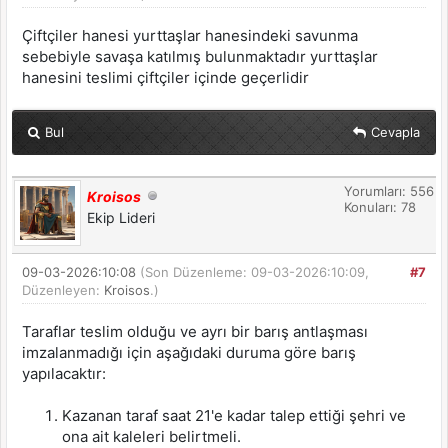
Çiftçiler hanesi yurttaşlar hanesindeki savunma
sebebiyle savaşa katılmış bulunmaktadır yurttaşlar
hanesini teslimi çiftçiler içinde geçerlidir
Bul
Cevapla
Yorumları: 556
Kroisos
Konuları: 78
Ekip Lideri
09-03-2026:10:08
(Son Düzenleme: 09-03-2026:10:09,
#7
Düzenleyen:
Kroisos
.)
Taraflar teslim olduğu ve ayrı bir barış antlaşması
imzalanmadığı için aşağıdaki duruma göre barış
yapılacaktır:
Kazanan taraf saat 21'e kadar talep ettiği şehri ve
ona ait kaleleri belirtmeli.