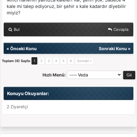
kale mi talep ediyoruz, bir şehir x kale kadardır diyebilir
miyiz?
Bul
Cevapla
«
Önceki Konu
Sonraki Konu
»
Toplam (6) Sayfa:
1
2
3
4
5
6
Sonraki »
Hızlı Menü:
Konuyu Okuyanlar:
2 Ziyaretçi