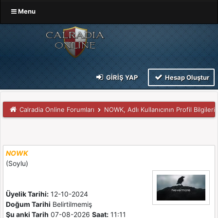
Menu
GIRIŞ YAP
Hesap Oluştur
Calradia Online Forumları
NOWK, Adlı Kullanıcının Profil Bilgileri
NOWK
(Soylu)
Üyelik Tarihi:
12-10-2024
Doğum Tarihi
Belirtilmemiş
Şu anki Tarih
07-08-2026
Saat:
11:11