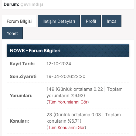
Durum:
Çevrimdışı
Forum Bİlgisi
İletişim Detayları
Profil
İmza
Yönet
NOWK - Forum Bilgileri
Kayıt Tarihi
12-10-2024
Son Ziyareti
19-04-2026:22:20
149 (Günlük ortalama 0.22 | Toplam
Yorumları:
yorumların %6.92)
(
Tüm Yorumlarını Gör
)
23 (Günlük ortalama 0.03 | Toplam
Konuları:
konuların %6.71)
(
Tüm Konularını Gör
)