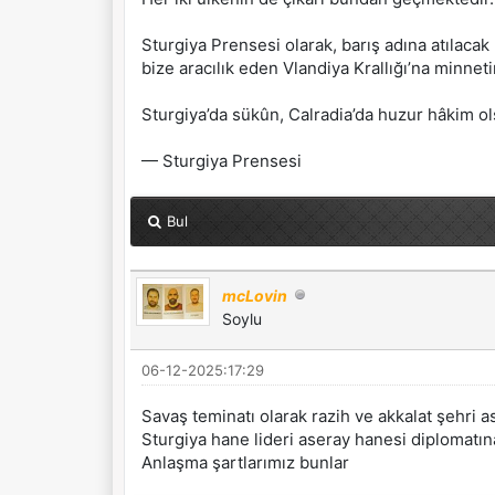
Sturgiya Prensesi olarak, barış adına atılacak
bize aracılık eden Vlandiya Krallığı’na minnet
Sturgiya’da sükûn, Calradia’da huzur hâkim ol
— Sturgiya Prensesi
Bul
mcLovin
Soylu
06-12-2025:17:29
Savaş teminatı olarak razih ve akkalat şehri 
Sturgiya hane lideri aseray hanesi diplomatına
Anlaşma şartlarımız bunlar