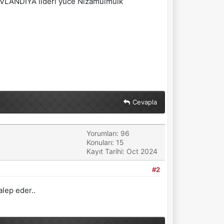
r VLANDİYA lideri yüce Nizamulmulk
Cevapla
Yorumları: 96
Konuları: 15
Kayıt Tarihi: Oct 2024
#2
lep eder..