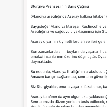
Sturgiya Prensesi’nin Barış Çağrısı
(Vlandiya aracılığında Aseray halkına hitaben)
Saygıdeğer Vlandiya Mareşali Rustincohle ve a
Aracılığınız ve sağduyulu yaklaşımınız için S
Aseray diyarının kıymetli lordları ve ileri gelen
Son zamanlarda sınır boylarında yaşanan huzurs
emekçi insanlarının üzerine düşmüştür. Oysa St
duymaktadır.
Bu nedenle, Vlandiya Krallığı’nın arabuluculu
Amacım barışın sağlanması, sınırların güvenli
Biz Sturgiyalılar, onurla yaşarız; fakat onur, b
Aseray tarafının da aynı olgunlukla yaklaşacağ
Sınırlarımızda düzen yeniden tesis edilecek, s
Her iki ülkenin de çıkarı bundan geçmektedir.