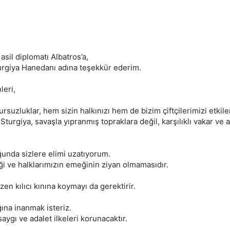
sil diplomatı Albatros’a,
turgiya Hanedanı adına teşekkür ederim.
leri,
uzluklar, hem sizin halkınızı hem de bizim çiftçilerimizi etkilemi
urgiya, savaşla yıpranmış topraklara değil, karşılıklı vakar ve ad
ğunda sizlere elimi uzatıyorum.
ği ve halklarımızın emeğinin ziyan olmamasıdır.
azen kılıcı kınına koymayı da gerektirir.
ına inanmak isteriz.
aygı ve adalet ilkeleri korunacaktır.