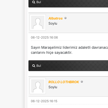
Bul
Albatros
Soylu
06-12-2025:16:06
Sayın Maraşelimiz liderimiz adaletli davranacak
canlarını hiçe sayacaktir.
Bul
ROLLO LOTHBROK
Soylu
06-12-2025:16:15