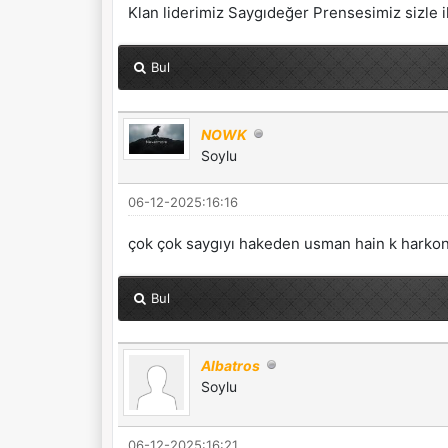
Klan liderimiz Saygıdeğer Prensesimiz sizle il
Bul
NOWK
Soylu
06-12-2025:16:16
çok çok saygıyı hakeden usman hain k harkon
Bul
Albatros
Soylu
06-12-2025:16:21