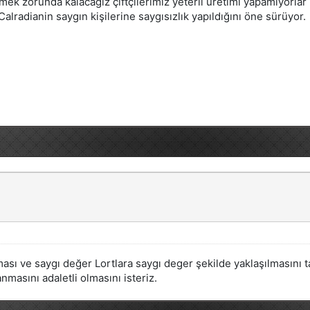
ek zorunda kalacağız çiftçilerimiz yeterli üretimi yapamıyorla
lradianin saygın kişilerine saygısızlık yapıldığını öne sürüyor.
ı ve saygı değer Lortlara saygı deger şekilde yaklaşılmasını ta
asını adaletli olmasını isteriz.