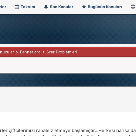
ler
Takvim
Son Konular
Bugünün Konuları
nucular
Bannerlord
Sınır Problemleri
er çiftçilerimizi rahatsız etmeye başlamıştır...Herkesi barışa