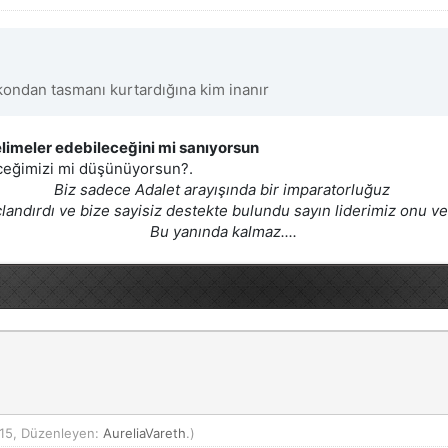
ondan tasmanı kurtardığına kim inanır
elimeler edebileceğini mi sanıyorsun
ceğimizi mi düşünüyorsun?.
Biz sadece Adalet arayışında bir imparatorluğuz
çlandırdı ve bize sayisiz destekte bulundu sayın liderimiz onu vekil
Bu yanında kalmaz....
15, Düzenleyen:
AureliaVareth
.)