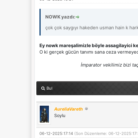
NOWK yazdı:
çok çok saygıyı hakeden usman hain k hark
Ey nowk mareşalimizle böyle assagilayici k
O ki gerçek gücün tanımı sana ceza vermeye
İmparator vekilimiz bizi ta
Bul
AureliaVareth
Soylu
06-12-2025:17:14
(Son Düzenleme: 06-12-2025:17: