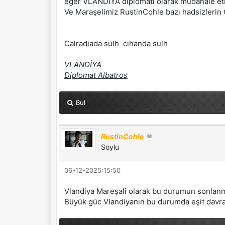
eğer VLANDİYA diplomatı olarak müdahale etm
Ve Maraşelimiz RustinCohle bazı hadsizlerin Ca
Calradiada sulh cihanda sulh
VLANDİYA
Diplomat Albatros
Bul
RustinCohle
Soylu
06-12-2025:15:50
Vlandiya Mareşali olarak bu durumun sonlanmas
Büyük güc Vlandiyanın bu durumda eşit davranm