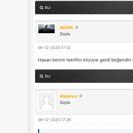
Bul
NOWK
Soylu
06-12-2025:17:32
Hasan benim teklifim köyüne geldi beğendin
Bul
Albatros
Soylu
06-12-2025:17:36