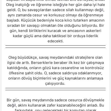
Oleg inatçılığı ve öğrenme isteğiyle her gün daha iyi hale
geldi. O, bu savaşçılardan sadece silah kullanmayı değil,
aynı zamanda cesur ve korkusuz olmayı da öğrenmeye
başladı. Küçücük bedeniyle koca kılıcı tutarken amacının
sıradan bir savaşçı olmaktan öte olduğunu biliyordu. Bir
gün, kendi birliklerini kuracak ve amcasının askerleri
kadar güçlü ama daha taktiksel bir orduya liderlik
edecekti.
Oleg büyüdükçe, savaş meydanındaki stratejilere olan
ilgisi de arttı. Berserklerle beraber ilk kez bir çatışmaya
katıldığında, onların gözü kara cesaretine ve kontrolsüz
öfkesine şahit oldu. O, sadece saldırıya odaklanmıyor,
onların dövüş biçimlerini ve güç kaynaklarını anlamaya
çalışıyordu.
Bir gün, savaş meydanında sadece cesurca dövüşmekle
değil, aklını kullanarak zafer kazanabileceğini anladı. Bu
farkındalık, onu gelecekteki bir komutan olarak