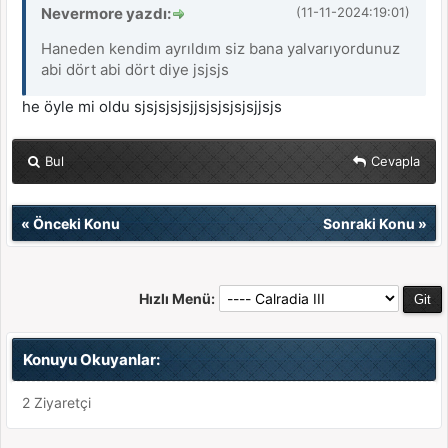
Nevermore yazdı:
(11-11-2024:19:01)
Haneden kendim ayrıldım siz bana yalvarıyordunuz
abi dört abi dört diye jsjsjs
he öyle mi oldu sjsjsjsjsjjsjsjsjsjsjjsjs
Bul
Cevapla
«
Önceki Konu
Sonraki Konu
»
Hızlı Menü:
Konuyu Okuyanlar:
2 Ziyaretçi