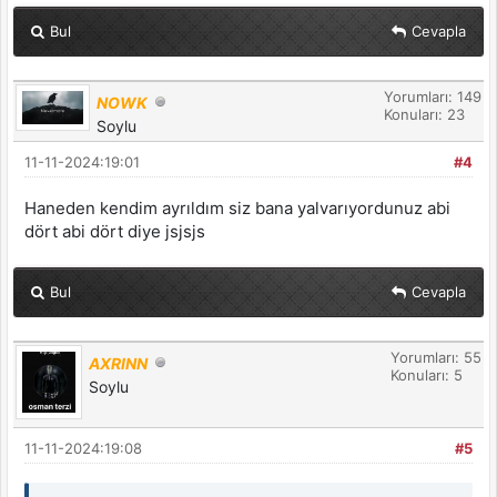
Bul
Cevapla
Yorumları: 149
NOWK
Konuları: 23
Soylu
11-11-2024:19:01
#4
Haneden kendim ayrıldım siz bana yalvarıyordunuz abi
dört abi dört diye jsjsjs
Bul
Cevapla
Yorumları: 55
AXRINN
Konuları: 5
Soylu
11-11-2024:19:08
#5