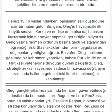
şekillendiren en önemli adımlardan biri oldu.
Henüz 15-16 yaşlarındayken, babasının esir düştüğüne
dair bir haber geldi. Bu, genç Oleg’in hayatındaki ilk
büyük sınavdı. Korku ve endişe dolu olsa da, babasını
kurtarmak için bir şeyler yapması gerektiğini biliyordu.
Genç yaşına rağmen ordunun başına geçti ve atalarından
öğrendiği eski Slav taktiklerinden birini uygulayarak
düşmanları yenilgiye uğrattı. Bu zafer, Oleg’i halkının
gözünde bir kahraman yaparken, babası Rurik’in de onun
taktiksel yeteneğine duyduğu güveni pekiştirdi. Oleg,
stratejik zekası sayesinde sadece bir savaşçı değil, aynı
zamanda halkının gelecekteki lideri olabileceğini
kanıtlamıştı.
Oleg, gençlik yıllarında yanında her daim güvenebileceği
dostları da bulmuştu. Lord Ragnar ve Lord ReuZess,
onun en yakın dostlarıydı. Özellikle Ragnar, diplomasi ve
strateji konularında Oleg’e yol gösterirken, ReuZess de
savaş meydanında ona destek oldu. Oleg, genç yaşına