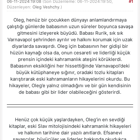
06-11-2024:19:08
(Son Düzenleme: 06-11-2024:19:50,
#1
Düzenleyen:
Oleg Veshchy
.)
Oleg, henüz bir çocukken dünyayı anlamlandırmaya
çalıştığı günlerde babasının uzun süreler boyunca savaşa
gitmesini izleyerek büyüdü. Babası Rurik, sık sık
Varnavapol şehrinden ayrılır ve halkını korumak için uzak
diyarlarda savaşırdı. Oleg için babasının her gidişi bir
hüzün kaynağı olsa da, onun cesareti ve liderliği küçük
prensin içindeki kahramanlık ateşini körüklerdi.
Babasının eksikliğini her hissettiğinde Varnavapol’deki
büyük kütüphaneye sığınır, oradaki tozlu kitapları
karıştırarak eski kahramanların hikayelerini okurdu. Bu
hikayeler, Oleg’e yalnız olmadığını ve bir gün kendisinin
de babası gibi bir lider olabileceğini gösterirdi.
Henüz çok küçük yaşlardayken, Oleg’in en sevdiği
kitaplar, eski Slav mitolojisindeki kahramanlık hikayeleri
ve halkının tarihine dair yazılı anıtlardı. Efsanevi
savaşçılar, büyücüler ve liderler hakkında okudukça,