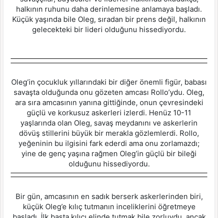
halkının ruhunu daha derinlemesine anlamaya başladı.
Küçük yaşında bile Oleg, sıradan bir prens değil, halkının
gelecekteki bir lideri olduğunu hissediyordu.
Oleg’in çocukluk yıllarındaki bir diğer önemli figür, babası
savaşta olduğunda onu gözeten amcası Rollo’ydu. Oleg,
ara sıra amcasının yanına gittiğinde, onun çevresindeki
güçlü ve korkusuz askerleri izlerdi. Henüz 10-11
yaşlarında olan Oleg, savaş meydanını ve askerlerin
dövüş stillerini büyük bir merakla gözlemlerdi. Rollo,
yeğeninin bu ilgisini fark ederdi ama onu zorlamazdı;
yine de genç yaşına rağmen Oleg’in güçlü bir bileği
olduğunu hissediyordu.
Bir gün, amcasının en sadık berserk askerlerinden biri,
küçük Oleg’e kılıç tutmanın inceliklerini öğretmeye
başladı. İlk başta kılıcı elinde tutmak bile zorluydu, ancak