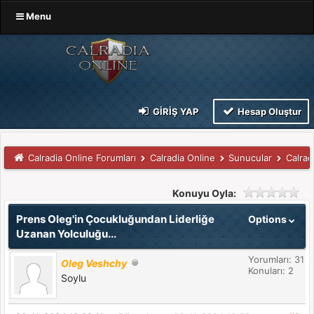
Menu
GIRIŞ YAP
Hesap Oluştur
Calradia Online Forumları
Calradia Online
Sunucular
Calradi
Konuyu Oyla:
Prens Oleg'in Çocukluğundan Liderliğe
Options
Uzanan Yolculuğu...
Yorumları: 31
Oleg Veshchy
Konuları: 2
Soylu