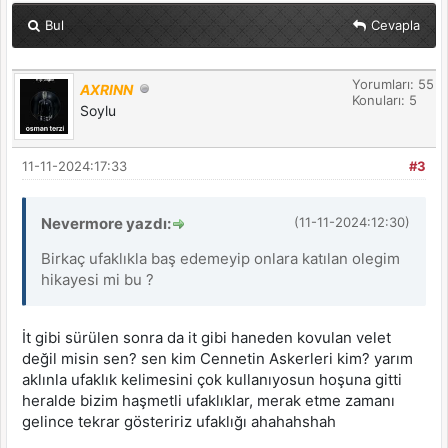
Bul
Cevapla
Yorumları: 55
AXRINN
Konuları: 5
Soylu
11-11-2024:17:33
#3
Nevermore yazdı:
(11-11-2024:12:30)
Birkaç ufaklıkla baş edemeyip onlara katılan olegim
hikayesi mi bu ?
İt gibi sürülen sonra da it gibi haneden kovulan velet
değil misin sen? sen kim Cennetin Askerleri kim? yarım
aklınla ufaklık kelimesini çok kullanıyosun hoşuna gitti
heralde bizim haşmetli ufaklıklar, merak etme zamanı
gelince tekrar gösteririz ufaklığı ahahahshah