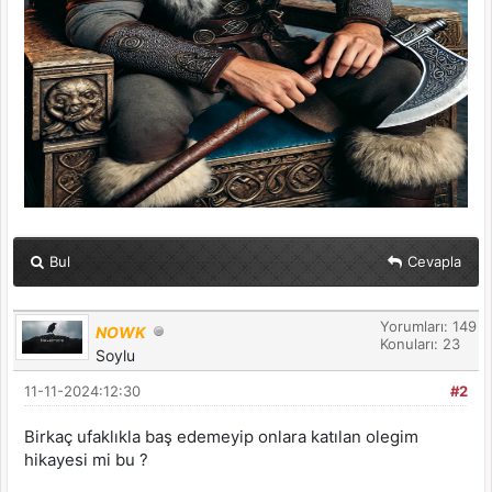
Bul
Cevapla
Yorumları: 149
NOWK
Konuları: 23
Soylu
11-11-2024:12:30
#2
Birkaç ufaklıkla baş edemeyip onlara katılan olegim
hikayesi mi bu ?