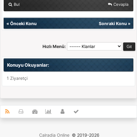
Bul
Cevapla
«
Önceki Konu
Sonraki Konu
»
Hızlı Menü:
Konuyu Okuyanlar:
1 Ziyaretçi
Calradia Online
© 2019-2026