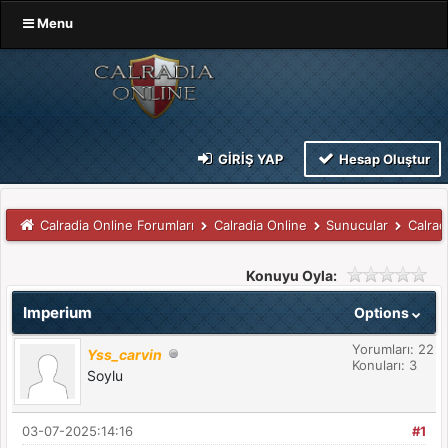
Menu
GIRIŞ YAP
Hesap Oluştur
Calradia Online Forumları
Calradia Online
Sunucular
Calrad
Konuyu Oyla:
Imperium
Options
Yorumları: 22
Yss_carvin
Konuları: 3
Soylu
03-07-2025:14:16
#1