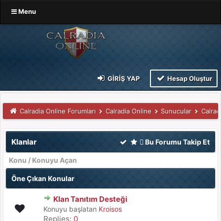
Menu
GIRIŞ YAP
Hesap Oluştur
Calradia Online Forumları
Calradia Online
Sunucular
Calrad
Klanlar
Bu Forumu Takip Et
Konu
/
Konuyu Açan
Öne Çıkan Konular
Klan Tanıtım Desteği
Konuyu başlatan
Kroisos
Replies:
0