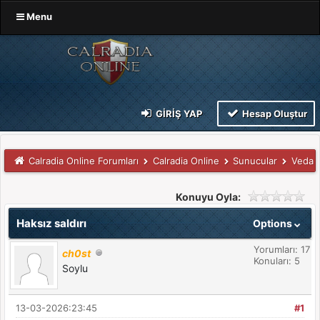
Menu
GIRIŞ YAP
Hesap Oluştur
Calradia Online Forumları
Calradia Online
Sunucular
Veda
Konuyu Oyla:
Haksız saldırı
Options
Yorumları: 17
ch0st
Konuları: 5
Soylu
13-03-2026:23:45
#1