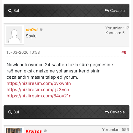
Bul
Cevapla
Yorumları: 17
ch0st
Konuları: 5
Soylu
15-03-2026:16:53
#6
Nowk adlı oyuncu 24 saatten fazla süre geçmesine
rağmen eksik malzeme yollamıştır kendisinin
cezalandırılmasını talep ediyorum.
https://hizliresim.com/bvkwhln
https://hizliresim.com/rjz3vcn
https://hizliresim.com/84oy21n
Bul
Cevapla
Yorumları: 556
Kroisos