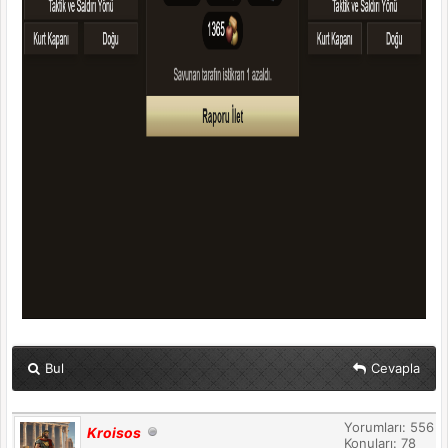
Bul
Cevapla
Yorumları: 556
Kroisos
Konuları: 78