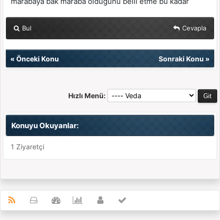
marabaya bak maraba olduğunu belli etme bu kadar
Bul
Cevapla
«
Önceki Konu
Sonraki Konu
»
Hızlı Menü:
Konuyu Okuyanlar:
1 Ziyaretçi