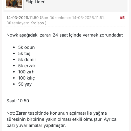
Ekip Lideri
14-03-2026:11:50
(Son Düzenleme: 14-03-2026:11:51,
#5
Düzenleyen:
Kroisos
.)
Nowk aşağıdaki zararı 24 saat içinde vermek zorundadır:
5k odun
5k taş
5k demir
5k erzak
100 zırh
100 kılıç
50 yay
Saat: 10.50
Not: Zarar tespitinde konunun açılması ile yağma
süresinin birbirine yakın olması etkili olmuştur. Ayrıca
bazı yuvarlamalar yapılmıştır.