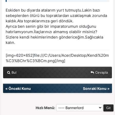
Eskiden bu diyarda atalarım yurt tutmuştu.Lakin bazı
sebeplerden ötürü bu topraklardan uzaklaşmak zorunda
kaldık.Ata topraklarımıza geri döndük.
Ayrıca ben senin gibi bir imparatorumun olduğunu
hatırlamıyorum.İlaçlarınızı almamış olabilir misiniz?
Sizlere kendi hekimlerimden göndericeğim.Sağlıcakla
kalın.
[img=620x652]file:///C:/Users/Acer/Desktop/Kendi%20m
%C3%BChr%C3%BCm.png[/img]
Bul
Cevapla
«
Önceki Konu
Sonraki Konu
»
Hızlı Menü: