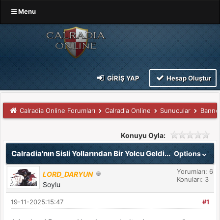
Menu
GIRIŞ YAP
Hesap Oluştur
Calradia Online Forumları
Calradia Online
Sunucular
Banne
Konuyu Oyla:
Calradia'nın Sisli Yollarından Bir Yolcu Geldi...
Options
Yorumları: 6
LORD_DARYUN
Konuları: 3
Soylu
19-11-2025:15:47
#1