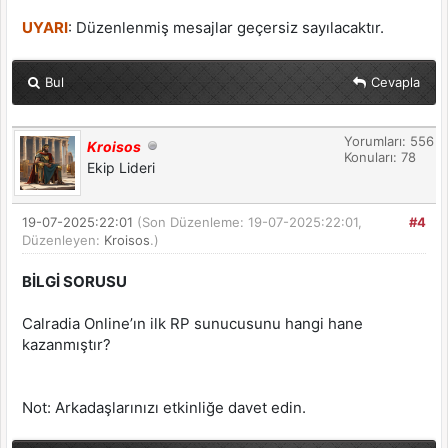
UYARI
: Düzenlenmiş mesajlar geçersiz sayılacaktır.
Bul
Cevapla
Yorumları: 556
Kroisos
Konuları: 78
Ekip Lideri
19-07-2025:22:01
(Son Düzenleme: 19-07-2025:22:01,
#4
Düzenleyen:
Kroisos
.)
BİLGİ SORUSU
Calradia Online’ın ilk RP sunucusunu hangi hane
kazanmıştır?
Not: Arkadaşlarınızı etkinliğe davet edin.