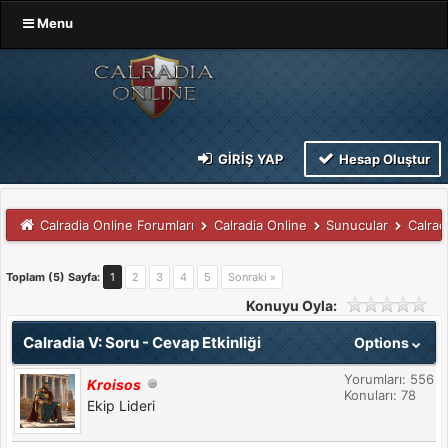
Menu
GIRIŞ YAP
Hesap Oluştur
Calradia Online Forumları
Calradia Online
Sunucular
Calrad
Toplam (5) Sayfa:
1
2
3
4
5
Sonraki »
Konuyu Oyla:
Calradia V: Soru - Cevap Etkinliği
Options
Yorumları: 556
Kroisos
Konuları: 78
Ekip Lideri