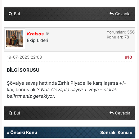
Bul
Cevapla
Yorumları: 556
Kroisos
Konuları: 78
Ekip Lideri
19-07-2025:22:08
#10
BİLGİ SORUSU
Şövalye savaş hattında Zırhlı Piyade ile karşılaşırsa +/-
kaç bonus alır?
Not: Cevapta sayıyı + veya – olarak
belirtmeniz gerekiyor.
Bul
Cevapla
«
Önceki Konu
Sonraki Konu
»