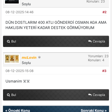
Konuları: 23
Soylu
08-12-2025:14:46
#2
DÜN DOSTLARIM 400 ATLI GÖNDERDİ OSMAN AGA AMA
HAKLISIN YETERİ KADAR DESTEK GÖRMÜYORUM
Bul
Cevapla
Yorumları: 23
mcLovin
Konuları: 4
Soylu
08-12-2025:15:08
#3
Usmanim ☠️☠️
Bul
Cevapla
«
Önceki Konu
Sonraki Konu
»