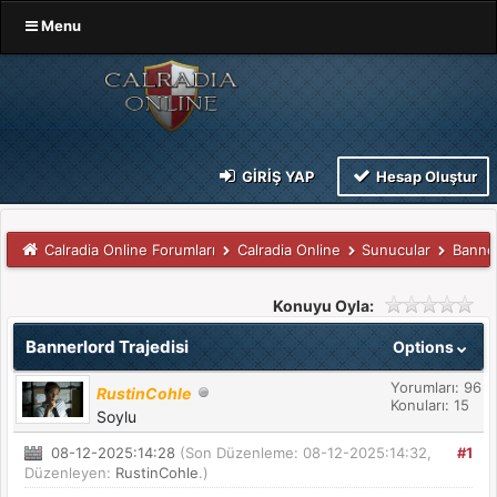
Menu
GIRIŞ YAP
Hesap Oluştur
Calradia Online Forumları
Calradia Online
Sunucular
Banne
Konuyu Oyla:
Bannerlord Trajedisi
Options
Yorumları: 96
RustinCohle
Konuları: 15
Soylu
08-12-2025:14:28
(Son Düzenleme: 08-12-2025:14:32,
#1
Düzenleyen:
RustinCohle
.)