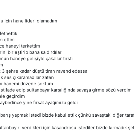
uğu için hane lideri olamadım
fethettik
ım ettim
nce haneyi terkettim
ni birleştirip bana saldırdılar
un haneye gelişiyle çakallar tırstı
um
ız 3 şehre kadar düştü tiran ravend edessa
tik ses çıkaramadılar zaten
mı hanemi düzene soktum
n istifade edip sultanbayır karşılığında savaşa girme sözü verdim
ele geçirdim
 kaybedince yine fırsat ayağımıza geldi
 barış yapmak istedi bizde kabul ettik çünkü savaştaki diğer tar
tanbayırı verdikleri için kasandrosu istediler bizde kırmadık şeh