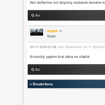
Not defterine not düşmüş mübarek bendne k
Bul
NOWK
Soylu
05-11-2024:22:38
(Son Düzenleme: 05-11-2024:22
Kronoloji yaptım kral daha ne ufaklık
Bul
«
Önceki Konu