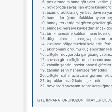
pes etmedim hane görevleri verilmişt
novgoroda savaş ilan ettim kasandros
bizim ufaklıklara gryn bacideviren y
hane liderliğinde ufaklıklar oy verm
haneyi terkettiğimi gören çakallar güçl
elimdeki herşeyi kaybettim ancak dos
birlik hanesine katıldım hane lideri 
düşmanlarımızla barış yaptık sınırla
kızılların bölgemizdeki kalelerini fet
ekonomimi ordumu güçlendirdim kl
çiftçiler novgoroda gangbang yapınca 
savaşa girip çiftçilerden kasandrosu
zabalin şehrini bozkır hanesi çiftçile
zabalin şehri hanemizce fethedildi
çiftçiler daha fazla zarar görmemek i
topraklarımızı 2 katına çıkardık
novgorod savaştan sonra karşılığında 
İŞTE İMPARATORUNUZUN HİKAYESİ BUD