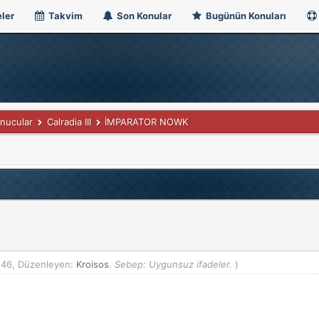
ler
Takvim
Son Konular
Bugünün Konuları
nucular
Calradia III
İMPARATOR NOWK
:46, Düzenleyen:
Kroisos
.
Sebep: Uygunsuz ifadeler.
)