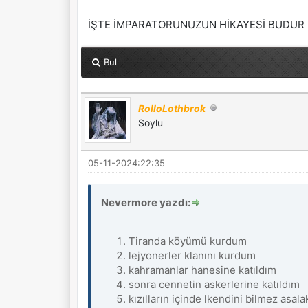
İŞTE İMPARATORUNUZUN HİKAYESİ BUDUR
Bul
RolloLothbrok
Soylu
05-11-2024:22:35
Nevermore yazdı:
Tiranda köyümü kurdum
lejyonerler klanını kurdum
kahramanlar hanesine katıldım
sonra cennetin askerlerine katıldım
kızılların içinde lkendini bilmez asal