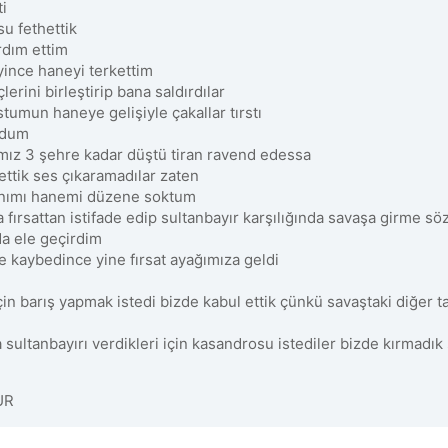
i
u fethettik
ardım ettim
eyince haneyi terkettim
erini birleştirip bana saldırdılar
tumun haneye gelişiyle çakallar tırstı
oldum
rımız 3 şehre kadar düştü tiran ravend edessa
hettik ses çıkaramadılar zaten
anımı hanemi düzene soktum
fırsattan istifade edip sultanbayır karşılığında savaşa girme s
da ele geçirdim
re kaybedince yine fırsat ayağımıza geldi
çin barış yapmak istedi bizde kabul ettik çünkü savaştaki diğer 
sultanbayırı verdikleri için kasandrosu istediler bizde kırmadık ş
UR