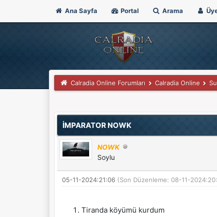
Ana Sayfa
Portal
Arama
Üye
Calradia Online Forumları
Calradia Online
Su
Derecelendirme: 0/5 - 0 oy
1
2
3
4
5
İMPARATOR NOWK
NOWK
Soylu
05-11-2024:21:06
(Son Düzenleme: 08-11-2024:20
Tiranda köyümü kurdum