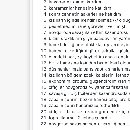
lejyonerler klanını kurdum
kahramanlar hanesine katıldım
sonra cennetin askerlerine katıldım
kızılların içinde lkendini bilmez /-/ old
pes etmedim hane görevleri verilmişti
novgoroda savaş ilan ettim kasandrosu 
bizim ufaklıklara gryn bacideviren yard
hane liderliğinde ufaklıklar oy vermeyi
haneyi terkettiğimi gören çakallar güçleri
elimdeki herşeyi kaybettim ancak dostum
birlik hanesine katıldım hane lideri old
düşmanlarımızla barış yaptık sınırlarım
kızılların bölgemizdeki kalelerini fethet
ekonomimi ordumu güçlendirdim klanı
çiftçiler novgoroda /-/ yapınca fırsatta
savaşa girip çiftçilerden kasandrosuda 
zabalin şehrini bozkır hanesi çiftçilere
zabalin şehri hanemizce fethedildi
çiftçiler daha fazla zarar görmemek için
topraklarımızı 2 katına çıkardık
novgorod savaştan sonra karşılığında sul