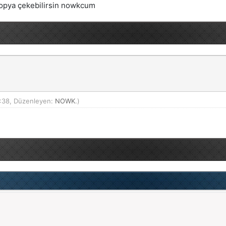
opya çekebilirsin nowkcum
:38, Düzenleyen:
NOWK
.)