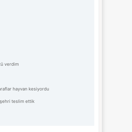
özü verdim
taraflar hayvan kesiyordu
ehri teslim ettik