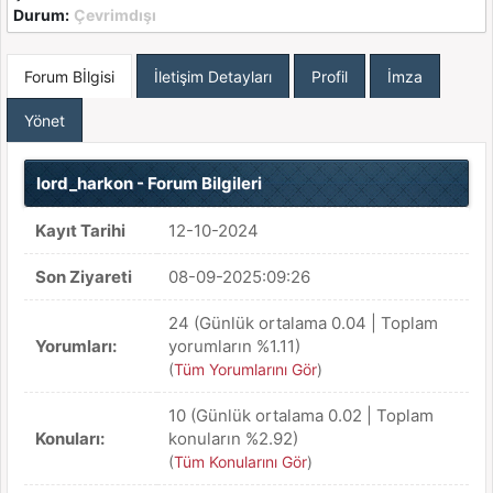
Durum:
Çevrimdışı
Forum Bİlgisi
İletişim Detayları
Profil
İmza
Yönet
lord_harkon - Forum Bilgileri
Kayıt Tarihi
12-10-2024
Son Ziyareti
08-09-2025:09:26
24 (Günlük ortalama 0.04 | Toplam
Yorumları:
yorumların %1.11)
(
Tüm Yorumlarını Gör
)
10 (Günlük ortalama 0.02 | Toplam
Konuları:
konuların %2.92)
(
Tüm Konularını Gör
)