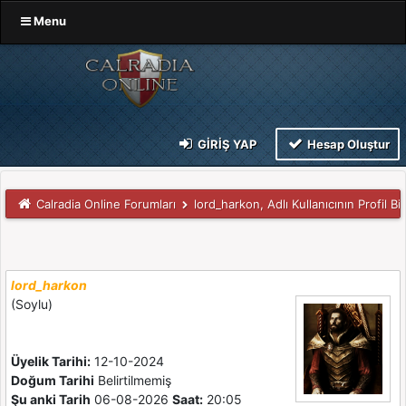
Menu
GIRIŞ YAP
Hesap Oluştur
Calradia Online Forumları
lord_harkon, Adlı Kullanıcının Profil Bilg
lord_harkon
(Soylu)
Üyelik Tarihi:
12-10-2024
Doğum Tarihi
Belirtilmemiş
Şu anki Tarih
06-08-2026
Saat:
20:05