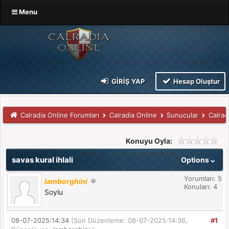
Menu
GIRIŞ YAP
Hesap Oluştur
Calradia Online Forumları
Calradia Online
Sunucular
Calrad
Konuyu Oyla:
savas kural ihlali
Options
Yorumları: 5
lamborghini
Konuları: 4
Soylu
08-07-2025:14:34
(Son Düzenleme: 08-07-2025:14:36,
#1