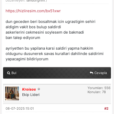
Düzenleyen:
lamborghini
.)
https://hizliresim.com/bx51xwr
dun geceden beri bosaltmak icin ugrastigim sehiri
aldigim vakit bos bulup saldirdi
askerlerini cekmesini soylesem de bakmadi
ban talep ediyorum
ayriyetten bu yapilana karsi saldiri yapma hakkim
oldugunu dusunerek savas kurallari dahilinde saldirimi
yapacagimi bildiriyorum
Bul
Cevapla
Yorumları: 556
Kroisos
Konuları: 78
Ekip Lideri
08-07-2025:15:01
#2