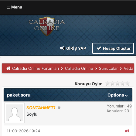
Menu
GIRIŞ YAP
Hesap Oluştur
Calradia Online Forumları
Calradia Online
Sunucular
Veda
Konuyu Oyla:
paket soru
Options
Yorumları: 49
KONTAHMET1
Konuları: 23
Soylu
11-03-2026:19:24
#1