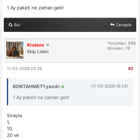
1 Ay paketi ne zaman gelir
Bul
Cevapla
Yorumları: 556
Kroisos
Konuları: 78
Ekip Lideri
11-03-2026:23:26
#2
KONTAHMET1 yazdı:
(11-03-2026:19:24)
1 Ay paketi ne zaman gelir
Sırayla
1,
10,
20 ve