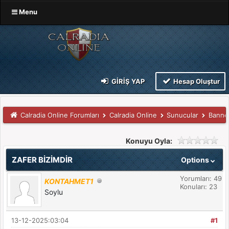
Menu
GIRIŞ YAP
Hesap Oluştur
Calradia Online Forumları
Calradia Online
Sunucular
Banne
Konuyu Oyla:
ZAFER BİZİMDİR
Options
Yorumları: 49
KONTAHMET1
Konuları: 23
Soylu
13-12-2025:03:04
#1