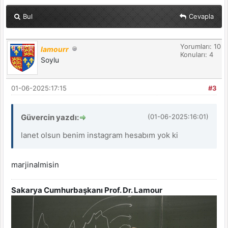
Bul
Cevapla
Yorumları: 10
lamourr
Konuları: 4
Soylu
01-06-2025:17:15
#3
Güvercin yazdı:
(01-06-2025:16:01)
lanet olsun benim instagram hesabım yok ki
marjinalmisin
Sakarya Cumhurbaşkanı Prof. Dr. Lamour