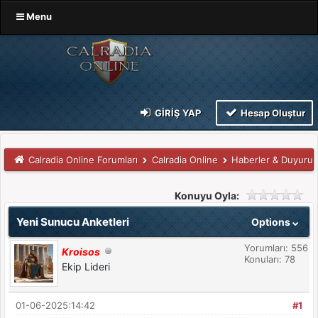
Menu
GIRIŞ YAP
Hesap Oluştur
Calradia Online Forumları
Calradia Online
Haberler & Duyurul
Konuyu Oyla:
Yeni Sunucu Anketleri
Options
Yorumları: 556
Kroisos
Konuları: 78
Ekip Lideri
01-06-2025:14:42
#1