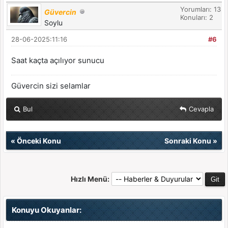
Yorumları: 13
Güvercin
Konuları: 2
Soylu
28-06-2025:11:16
#6
Saat kaçta açılıyor sunucu
Güvercin sizi selamlar
Bul
Cevapla
«
Önceki Konu
Sonraki Konu
»
Hızlı Menü:
Konuyu Okuyanlar: