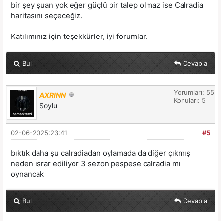
bir şey şuan yok eğer güçlü bir talep olmaz ise Calradia
haritasını seçeceğiz.
Katılımınız için teşekkürler, iyi forumlar.
Bul
Cevapla
Yorumları: 55
AXRINN
Konuları: 5
Soylu
02-06-2025:23:41
#5
bıktık daha şu calradiadan oylamada da diğer çıkmış
neden ısrar ediliyor 3 sezon pespese calradia mı
oynancak
Bul
Cevapla