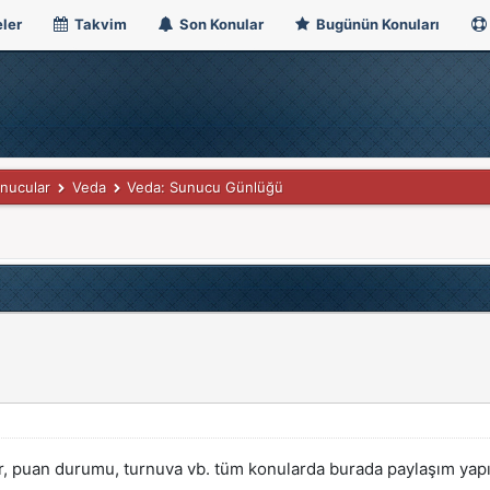
ler
Takvim
Son Konular
Bugünün Konuları
nucular
Veda
Veda: Sunucu Günlüğü
ler, puan durumu, turnuva vb. tüm konularda burada paylaşım yapıl