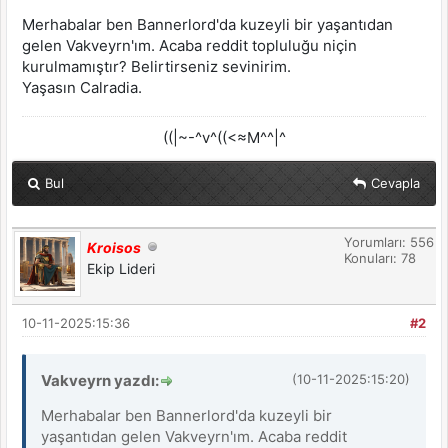
Merhabalar ben Bannerlord'da kuzeyli bir yaşantıdan
gelen Vakveyrn'ım. Acaba reddit topluluğu niçin
kurulmamıştır? Belirtirseniz sevinirim.
Yaşasın Calradia.
((|~-^v^((<≈M^^|^
Bul
Cevapla
Yorumları: 556
Kroisos
Konuları: 78
Ekip Lideri
10-11-2025:15:36
#2
Vakveyrn yazdı:
(10-11-2025:15:20)
Merhabalar ben Bannerlord'da kuzeyli bir
yaşantıdan gelen Vakveyrn'ım. Acaba reddit