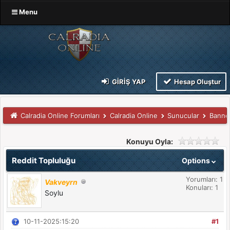
Menu
GIRIŞ YAP
Hesap Oluştur
Calradia Online Forumları
Calradia Online
Sunucular
Banne
Konuyu Oyla:
Reddit Topluluğu
Options
Yorumları: 1
Vakveyrn
Konuları: 1
Soylu
10-11-2025:15:20
#1