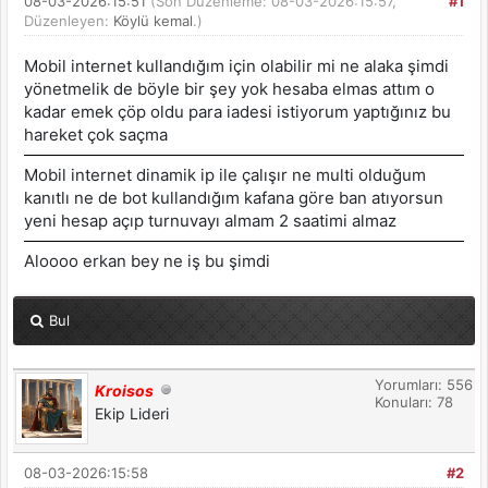
08-03-2026:15:51
(Son Düzenleme: 08-03-2026:15:57,
#1
Düzenleyen:
Köylü kemal
.)
Mobil internet kullandığım için olabilir mi ne alaka şimdi
yönetmelik de böyle bir şey yok hesaba elmas attım o
kadar emek çöp oldu para iadesi istiyorum yaptığınız bu
hareket çok saçma
Mobil internet dinamik ip ile çalışır ne multi olduğum
kanıtlı ne de bot kullandığım kafana göre ban atıyorsun
yeni hesap açıp turnuvayı almam 2 saatimi almaz
Aloooo erkan bey ne iş bu şimdi
Bul
Yorumları: 556
Kroisos
Konuları: 78
Ekip Lideri
08-03-2026:15:58
#2