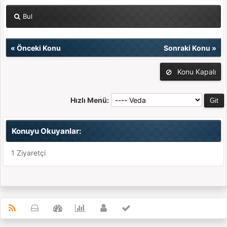
Bul
«
Önceki Konu
Sonraki Konu
»
Konu Kapalı
Hızlı Menü:
Konuyu Okuyanlar:
1 Ziyaretçi