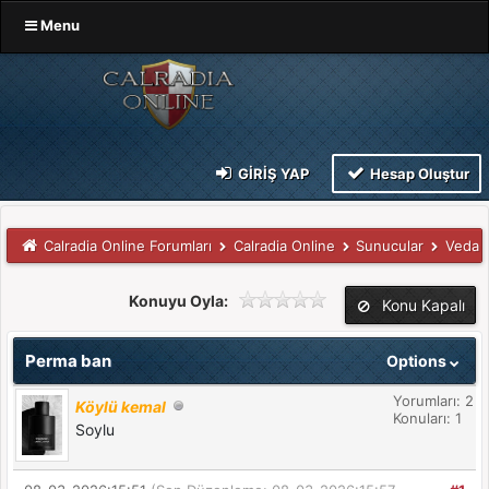
Menu
GIRIŞ YAP
Hesap Oluştur
Calradia Online Forumları
Calradia Online
Sunucular
Veda
Konuyu Oyla:
Konu Kapalı
Perma ban
Options
Yorumları: 2
Köylü kemal
Konuları: 1
Soylu