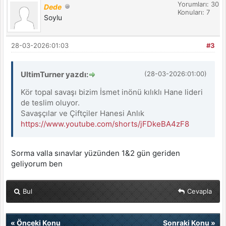
Yorumları: 30
Dede
Konuları: 7
Soylu
28-03-2026:01:03
#3
UltimTurner yazdı:
(28-03-2026:01:00)
Kör topal savaşı bizim İsmet inönü kılıklı Hane lideri
de teslim oluyor.
Savaşçılar ve Çiftçiler Hanesi Anlık
https://www.youtube.com/shorts/jFDkeBA4zF8
Sorma valla sınavlar yüzünden 1&2 gün geriden
geliyorum ben
Bul
Cevapla
«
Önceki Konu
Sonraki Konu
»