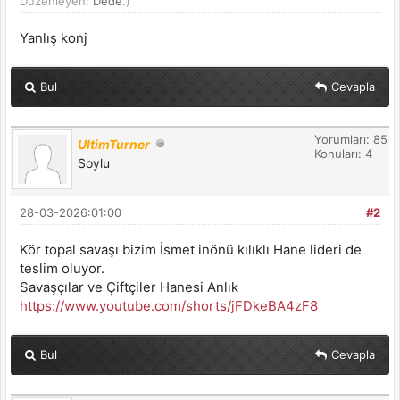
Düzenleyen:
Dede
.)
Yanlış konj
Bul
Cevapla
Yorumları: 85
UltimTurner
Konuları: 4
Soylu
28-03-2026:01:00
#2
Kör topal savaşı bizim İsmet inönü kılıklı Hane lideri de
teslim oluyor.
Savaşçılar ve Çiftçiler Hanesi Anlık
https://www.youtube.com/shorts/jFDkeBA4zF8
Bul
Cevapla