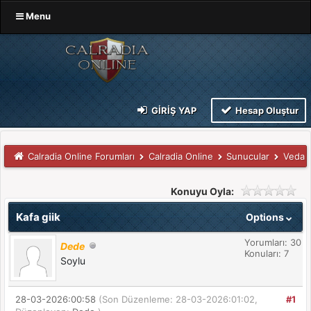
Menu
GIRIŞ YAP
Hesap Oluştur
Calradia Online Forumları
Calradia Online
Sunucular
Veda
Konuyu Oyla:
Kafa giik
Options
Yorumları: 30
Dede
Konuları: 7
Soylu
28-03-2026:00:58
(Son Düzenleme: 28-03-2026:01:02,
#1