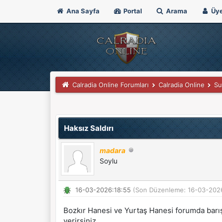
Ana Sayfa
Portal
Arama
Üye
Calradia Online Forumları
Calradia Online
Su
Derecelendirme: 0/5 - 0 oy
1
2
3
4
5
Haksız Saldırı
madara
Soylu
16-03-2026:18:55
(Son Düzenleme: 16-03-202
Bozkır Hanesi ve Yurtaş Hanesi forumda barı
verirsiniz.