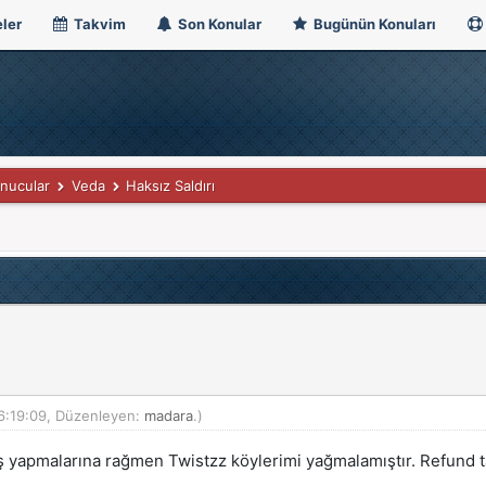
ler
Takvim
Son Konular
Bugünün Konuları
nucular
Veda
Haksız Saldırı
6:19:09, Düzenleyen:
madara
.)
ş yapmalarına rağmen Twistzz köylerimi yağmalamıştır. Refund