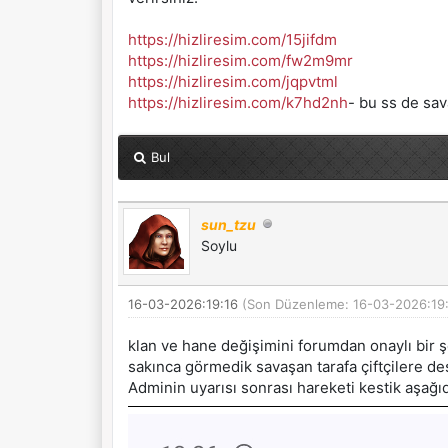
https://hizliresim.com/15jifdm
https://hizliresim.com/fw2m9mr
https://hizliresim.com/jqpvtml
https://hizliresim.com/k7hd2nh
- bu ss de sav
Bul
sun_tzu
Soylu
16-03-2026:19:16
(Son Düzenleme: 16-03-2026:19:
klan ve hane değişimini forumdan onaylı bir ş
sakınca görmedik savaşan tarafa çiftçilere des
Adminin uyarısı sonrası hareketi kestik aşağıda