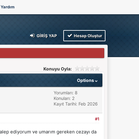
Yardım
GIRIŞ YAP
Hesap Oluştur
Konuyu Oyla:
Options
Yorumları: 8
Konuları: 2
Kayıt Tarihi: Feb 2026
#1
 talep ediyorum ve umarım gereken cezayı da