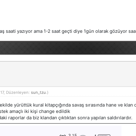
aş saati yazıyor ama 1-2 saat geçti diye 1gün olarak gözüyor saat 
17, Düzenleyen:
sun_tzu
.)
ekilde yürüttük kural kitapçığında savaş sırasında hane ve klan 
tek amaçlı iki kişi change edildik
ki raporlar da biz klandan çıktıktan sonra yapılan saldırılardır.