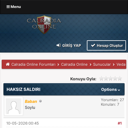
Menu
GIRIŞ YAP
Hesap Oluştur
Calradia Online Forumları
Calradia Online
Sunucular
Veda
Konuyu Oyla:
HAKSIZ SALDIRI
Options
Yorumları: 27
Baban
Konuları: 7
Soylu
10-05-2026:00:45
#1