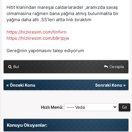
Hitit klanindan mareşal caldariaraider ,aramızda savaş
olmamasina rağmen bana yağma atmış bulunmakta bir
yağma daha attı .SS'leri altta link bıraktım
https://hizliresim.com/tinfvrn
https://hizliresim.com/b9rtpjw
Gereğinin yapılmasını talep ediyorum
Bul
Cevapla
«
Önceki Konu
Sonraki Konu
»
Hızlı Menü:
Konuyu Okuyanlar: