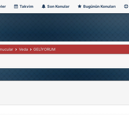
ler
Takvim
Son Konular
Bugünün Konuları
nucular
Veda
GELİYORUM