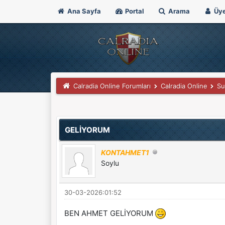
Ana Sayfa
Portal
Arama
Üye
Calradia Online Forumları
Calradia Online
Su
Derecelendirme: 0/5 - 0 oy
1
2
3
4
5
GELİYORUM
KONTAHMET1
Soylu
30-03-2026:01:52
BEN AHMET GELİYORUM