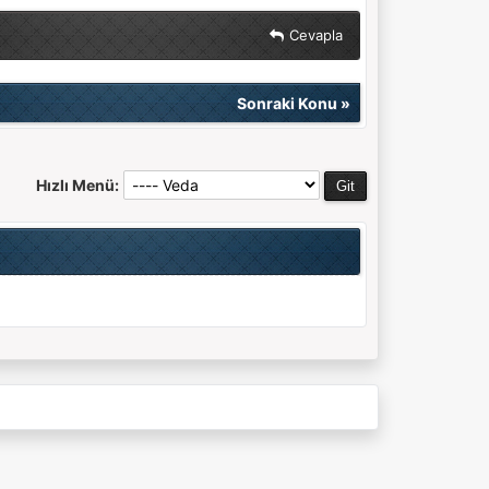
Cevapla
Sonraki Konu
»
Hızlı Menü: