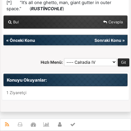
[*] “It’s all one ghetto, man, giant gutter in outer
space.” (
RUSTİNCOHLE
)
Bul
Cevapla
«
Önceki Konu
Sonraki Konu
»
Hızlı Menü:
Konuyu Okuyanlar:
1 Ziyaretçi