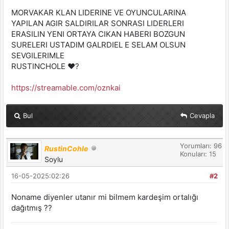
MORVAKAR KLAN LIDERINE VE OYUNCULARINA
YAPILAN AGIR SALDIRILAR SONRASI LIDERLERI
ERASILIN YENI ORTAYA CIKAN HABERI BOZGUN
SURELERI USTADIM GALRDIEL E SELAM OLSUN
SEVGILERIMLE
RUSTINCHOLE ❤️?
https://streamable.com/oznkai
Bul
Cevapla
Yorumları: 96
RustinCohle
Konuları: 15
Soylu
16-05-2025:02:26
#2
Noname diyenler utanır mi bilmem kardeşim ortalığı
dağıtmış ??