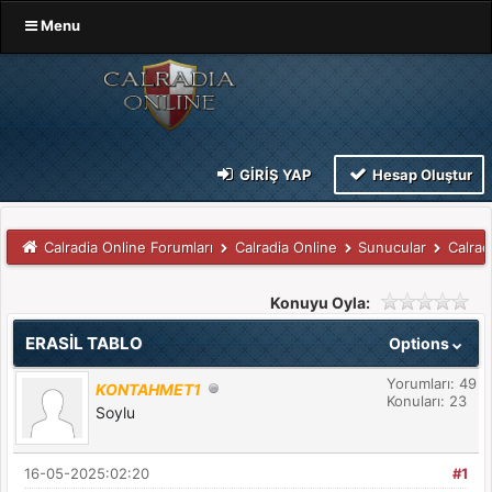
Menu
GIRIŞ YAP
Hesap Oluştur
Calradia Online Forumları
Calradia Online
Sunucular
Calrad
Konuyu Oyla:
ERASİL TABLO
Options
Yorumları: 49
KONTAHMET1
Konuları: 23
Soylu
16-05-2025:02:20
#1