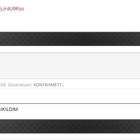
.zjJrdU9Rzo
:08, Düzenleyen:
KONTAHMET1
.)
IKILDIM