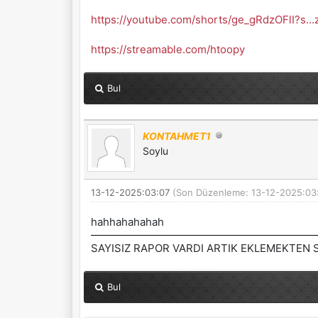
https://youtube.com/shorts/ge_gRdzOFlI?s..
https://streamable.com/htoopy
Bul
KONTAHMET1
Soylu
13-12-2025:03:07
(Son Düzenleme: 13-12-2025:03
hahhahahahah
SAYISIZ RAPOR VARDI ARTIK EKLEMEKTEN S
Bul