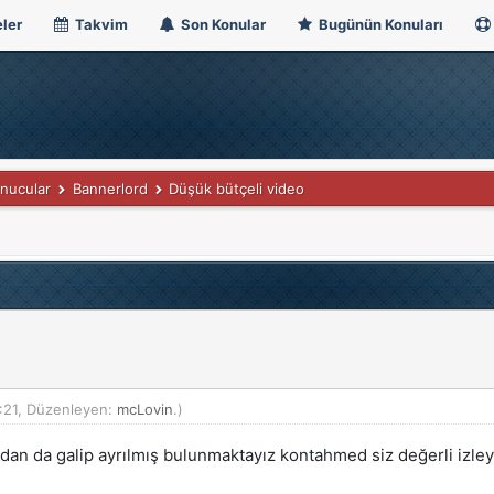
ler
Takvim
Son Konular
Bugünün Konuları
nucular
Bannerlord
Düşük bütçeli video
:21, Düzenleyen:
mcLovin
.)
dan da galip ayrılmış bulunmaktayız kontahmed siz değerli izleyi