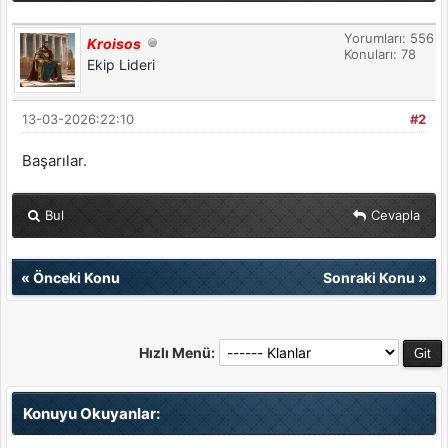
Yorumları: 556
Kroisos
Konuları: 78
Ekip Lideri
13-03-2026:22:10
#2
Başarılar.
Bul
Cevapla
«
Önceki Konu
Sonraki Konu
»
Hızlı Menü:
Konuyu Okuyanlar: