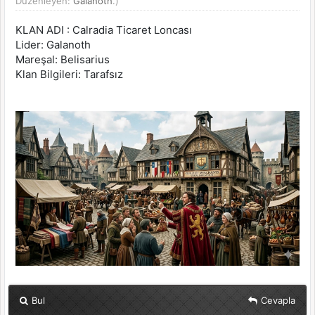
Düzenleyen:
Galanoth
.)
KLAN ADI : Calradia Ticaret Loncası
Lider: Galanoth
Mareşal: Belisarius
Klan Bilgileri: Tarafsız
Bul
Cevapla