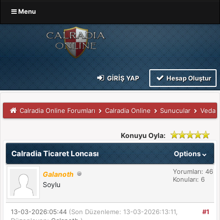
Menu
GIRIŞ YAP
Hesap Oluştur
Calradia Online Forumları
Calradia Online
Sunucular
Veda
Konuyu Oyla:
Calradia Ticaret Loncası
Options
Yorumları: 46
Galanoth
Konuları: 6
Soylu
13-03-2026:05:44
(Son Düzenleme: 13-03-2026:13:11,
#1