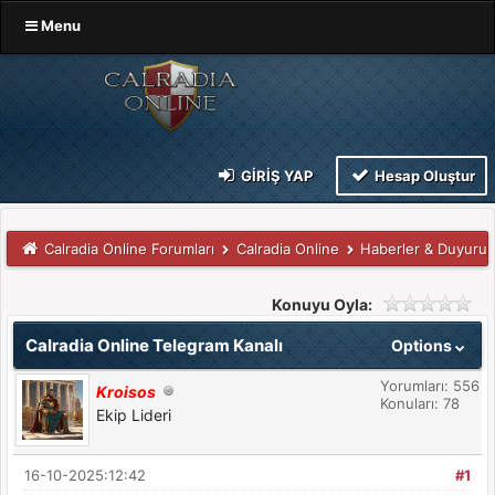
Menu
GIRIŞ YAP
Hesap Oluştur
Calradia Online Forumları
Calradia Online
Haberler & Duyurul
Konuyu Oyla:
Calradia Online Telegram Kanalı
Options
Yorumları: 556
Kroisos
Konuları: 78
Ekip Lideri
16-10-2025:12:42
#1