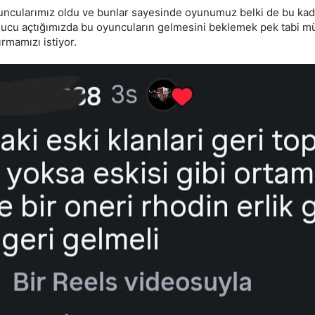
oyuncularımız oldu ve bunlar sayesinde oyunumuz belki de bu kad
nucu açtığımızda bu oyuncuların gelmesini beklemek pek tabi mü
rmamızı istiyor.