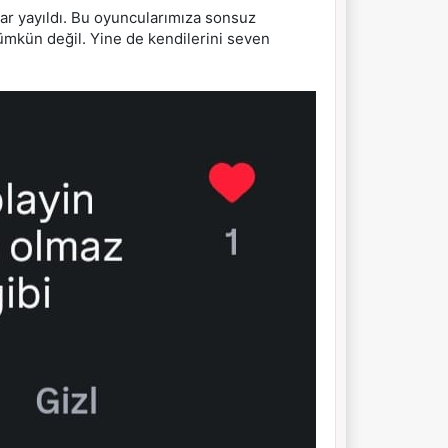
ar yayıldı. Bu oyuncularımıza sonsuz
mkün değil. Yine de kendilerini seven