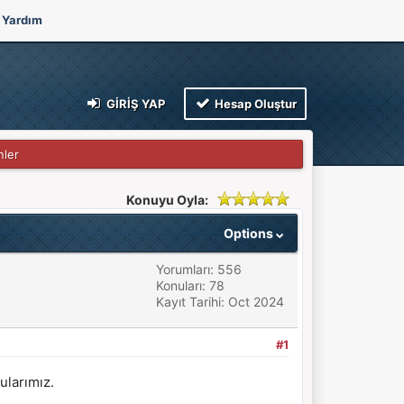
Yardım
GIRIŞ YAP
Hesap Oluştur
nler
Konuyu Oyla:
Options
Yorumları: 556
Konuları: 78
Kayıt Tarihi: Oct 2024
#1
ularımız.