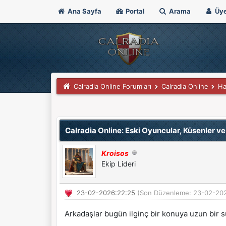
Ana Sayfa
Portal
Arama
Üye
Calradia Online Forumları
Calradia Online
Ha
Derecelendirme: 5/5 - 1 oy
1
2
3
4
5
Calradia Online: Eski Oyuncular, Küsenler v
Kroisos
Ekip Lideri
23-02-2026:22:25
(Son Düzenleme: 23-02-20
Arkadaşlar bugün ilginç bir konuya uzun bir