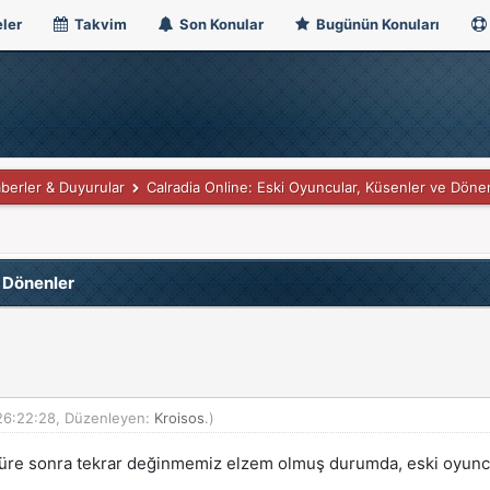
ler
Takvim
Son Konular
Bugünün Konuları
berler & Duyurular
Calradia Online: Eski Oyuncular, Küsenler ve Döne
e Dönenler
26:22:28, Düzenleyen:
Kroisos
.)
 süre sonra tekrar değinmemiz elzem olmuş durumda, eski oyunc