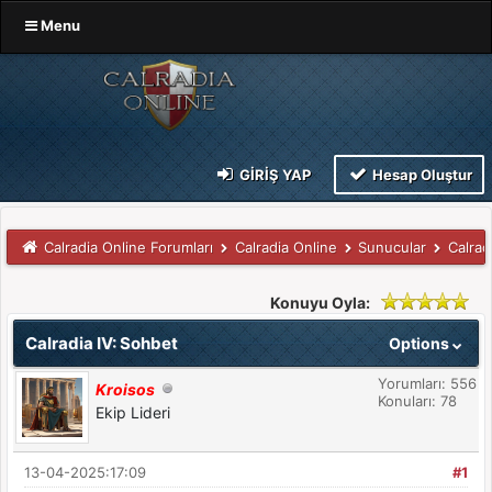
Menu
GIRIŞ YAP
Hesap Oluştur
Calradia Online Forumları
Calradia Online
Sunucular
Calrad
Konuyu Oyla:
Calradia IV: Sohbet
Options
Yorumları: 556
Kroisos
Konuları: 78
Ekip Lideri
13-04-2025:17:09
#1