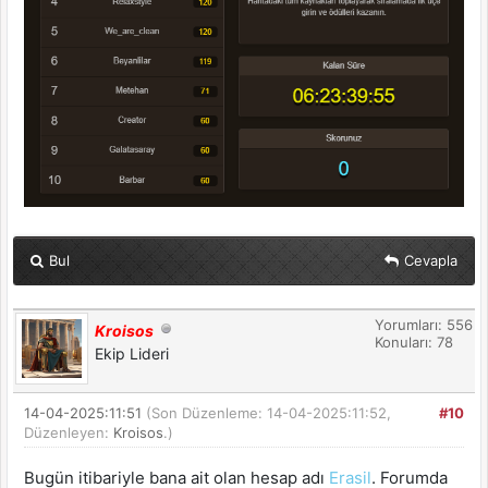
Bul
Cevapla
Yorumları: 556
Kroisos
Konuları: 78
Ekip Lideri
14-04-2025:11:51
(Son Düzenleme: 14-04-2025:11:52,
#10
Düzenleyen:
Kroisos
.)
Bugün itibariyle bana ait olan hesap adı
Erasil
. Forumda