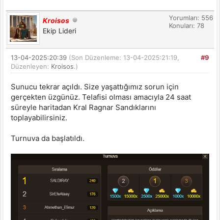
Yorumları: 556
Kroisos
Konuları: 78
Ekip Lideri
13-04-2025:20:39
(Son Düzenleme: 13-04-2025:21:19,
#9
Düzenleyen:
Kroisos
.)
Sunucu tekrar açıldı. Size yaşattığımız sorun için
gerçekten üzgünüz. Telafisi olması amacıyla 24 saat
süreyle haritadan Kral Ragnar Sandıklarını
toplayabilirsiniz.
Turnuva da başlatıldı.