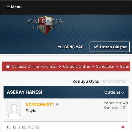
Menu
GIRIŞ YAP
Hesap Oluştur
Calradia Online Forumları
Calradia Online
Sunucular
Banne
Konuyu Oyla:
ASERAY HANESİ
Options
Yorumları: 49
KONTAHMET1
Konuları: 23
Soylu
13-12-2025:03:02
#1