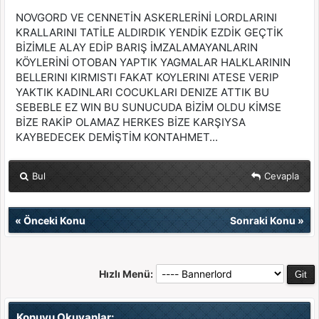
NOVGORD VE CENNETİN ASKERLERİNİ LORDLARINI
KRALLARINI TATİLE ALDIRDIK YENDİK EZDİK GEÇTİK
BİZİMLE ALAY EDİP BARIŞ İMZALAMAYANLARIN
KÖYLERİNİ OTOBAN YAPTIK YAGMALAR HALKLARININ
BELLERINI KIRMISTI FAKAT KOYLERINI ATESE VERIP
YAKTIK KADINLARI COCUKLARI DENIZE ATTIK BU
SEBEBLE EZ WIN BU SUNUCUDA BİZİM OLDU KİMSE
BİZE RAKİP OLAMAZ HERKES BİZE KARŞIYSA
KAYBEDECEK DEMİŞTİM KONTAHMET...
Bul
Cevapla
«
Önceki Konu
Sonraki Konu
»
Hızlı Menü:
Konuyu Okuyanlar: