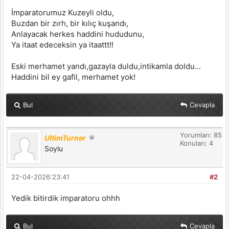
İmparatorumuz Kuzeyli oldu,
Buzdan bir zırh, bir kılıç kuşandı,
Anlayacak herkes haddini hududunu,
Ya itaat edeceksin ya itaattt!!
Eski merhamet yandı,gazayla duldu,intikamla doldu...
Haddini bil ey gafil, merhamet yok!
Bul
Cevapla
Yorumları: 85
UltimTurner
Konuları: 4
Soylu
22-04-2026:23:41
#2
Yedik bitirdik imparatoru ohhh
Bul
Cevapla