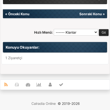
«
Önceki Konu
Sonraki Konu
»
Hızlı Menü:
Konuyu Okuyanlar:
1 Ziyaretçi
Calradia Online
© 2019-2026