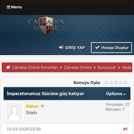
Menu
GIRIŞ YAP
Hesap Oluştur
Calradia Online Forumları
Calradia Online
Sunucular
Veda
Konuyu Oyla:
İmparatorumuz Gücüne güç katıyor
Options
Yorumları: 27
Baban
Konuları: 7
Soylu
13-03-2026:23:29
#1